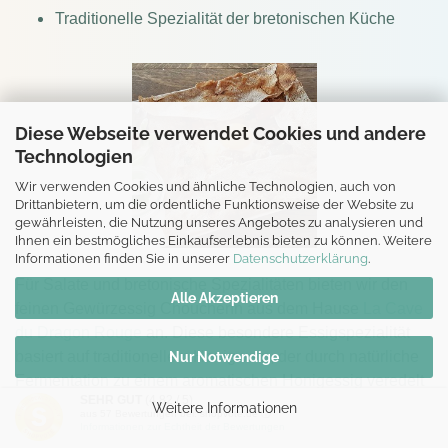
Traditionelle Spezialität der bretonischen Küche
Diese Webseite verwendet Cookies und andere
Technologien
Wir verwenden Cookies und ähnliche Technologien, auch von
Drittanbietern, um die ordentliche Funktionsweise der Website zu
gewährleisten, die Nutzung unseres Angebotes zu analysieren und
Ihnen ein bestmögliches Einkaufserlebnis bieten zu können. Weitere
Informationen finden Sie in unserer
Datenschutzerklärung
.
Für Salate und bretonische Spezialitäten bieten wir den
Alle Akzeptieren
feinen Gewürzessig Chouchenn aus dem Hause
La Cave
du Dragon Rouge
an. Diese besondere Essigspezialität
basiert auf traditionellem Honigwein, der durch natürliche
Nur Notwendige
Fermentation zu einem aromatischen Honigessig veredelt
SEHR GUT
(4.82 / 5)
wird.
Weitere Informationen
aus
57
Bewertungen bei: shopvote.de ⓘ
Informationen zur Echtheit der Bewertungen
Bei diesem Verfahren wird Honig in Wasser vergoren,