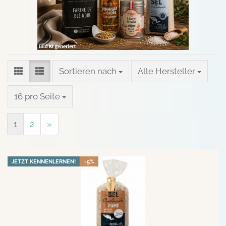
Sortieren nach
Sortieren nach
Alle Hersteller
pro Seite
16 pro Seite
1
2
»
JETZT KENNENLERNEN!
-5%