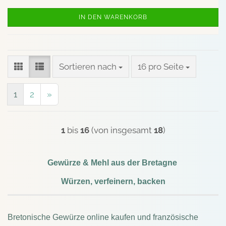
IN DEN WARENKORB
Sortieren nach
pro Seite
Sortieren nach
16 pro Seite
1
2
»
1
bis
16
(von insgesamt
18
)
Gewürze & Mehl aus der Bretagne
Würzen, verfeinern, backen
Bretonische Gewürze online kaufen und französische