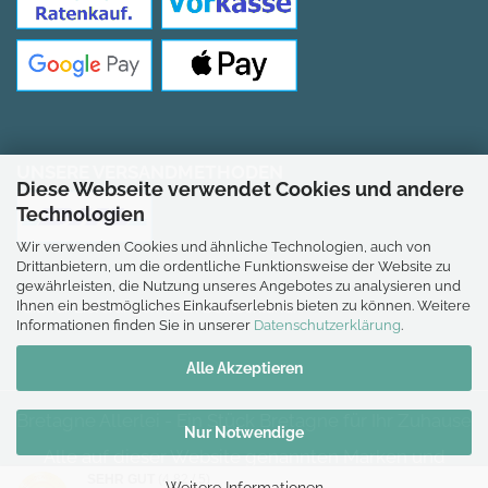
UNSERE VERSANDMETHODEN
Diese Webseite verwendet Cookies und andere
Technologien
Wir verwenden Cookies und ähnliche Technologien, auch von
Drittanbietern, um die ordentliche Funktionsweise der Website zu
gewährleisten, die Nutzung unseres Angebotes zu analysieren und
Ihnen ein bestmögliches Einkaufserlebnis bieten zu können. Weitere
*Gilt für Lieferungen nach Deutschland.
Informationen finden Sie in unserer
Datenschutzerklärung
.
Alle Akzeptieren
Bretagne Allerlei - Ein Stück Bretagne für Ihr Zuhause
Nur Notwendige
Alle auf dieser Website genannten Marken und
Warenzeichen sind Eigentum der jeweiligen Inhaber. Die
SEHR GUT
(4.82 / 5)