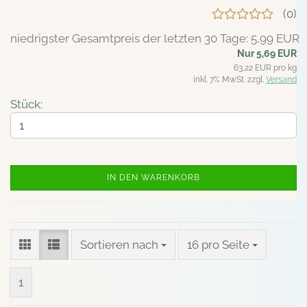
0
niedrigster Gesamtpreis der letzten 30 Tage: 5,99 EUR
Nur 5,69 EUR
63,22 EUR pro kg
inkl. 7% MwSt. zzgl.
Versand
Stück:
IN DEN WARENKORB
Sortieren nach
pro Seite
Sortieren nach
16 pro Seite
1