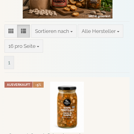
Sortieren nach
Sortieren nach
Alle Hersteller
pro Seite
16 pro Seite
1
AUSVERKAUFT
-5%