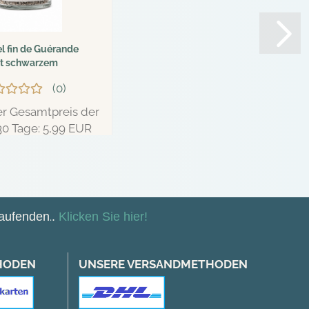
el fin de Guérande
t schwarzem
askar-Pfeffer...
0
er Gesamtpreis der
30 Tage: 5,99 EUR
r 5,69 EUR
,93 EUR pro kg
Laufenden
.
.
Klicken Sie hier!
HODEN
UNSERE VERSANDMETHODEN