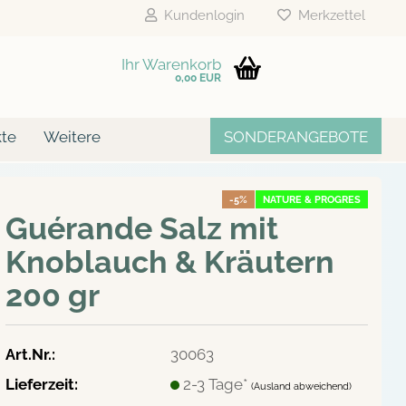
Kundenlogin
Merkzettel
Ihr Warenkorb
0,00 EUR
-Mail
te
Weitere
SONDERANGEBOTE
asswort
-5%
NATURE & PROGRES
Guérande Salz mit
Knoblauch & Kräutern
200 gr
to erstellen
swort vergessen?
Art.Nr.:
30063
Lieferzeit:
2-3 Tage*
(Ausland abweichend)