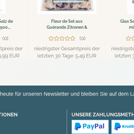
Salz de
Fleur de Sel aus
Glas S
500...
Guérande Zitronen &
mi
Heidelbeerblättern...
Madag
0
0
tpreis der
niedrigster Gesamtpreis der
niedrigst
 4,99 EUR
letzten 30 Tage: 5,49 EUR
letzten 
EUR
Nur 5,22 EUR
Nu
kg
52,20 EUR pro kg
37
h heute für unseren Newsletter und bleiben Sie auf dem 
TIONEN
UNSERE ZAHLUNGSMET