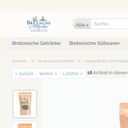
Alle
Bretonische Getränke
Bretonische Süßwaren
»
»
Startseite
Feine Gewürze & Mehl
Guérande Salz mit Knoblau
18
Artikel in diese
« zurück
weiter »
Letzter »