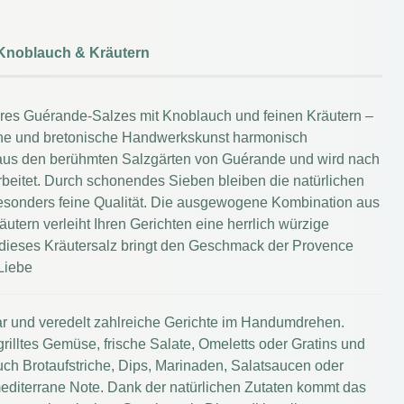
 Knoblauch & Kräutern
es Guérande-Salzes mit Knoblauch und feinen Kräutern –
he und bretonische Handwerkskunst harmonisch
 aus den berühmten Salzgärten von Guérande und wird nach
arbeitet. Durch schonendes Sieben bleiben die natürlichen
besonders feine Qualität. Die ausgewogene Kombination aus
tern verleiht Ihren Gerichten eine herrlich würzige
dieses Kräutersalz bringt den Geschmack der Provence
Liebe
ar und veredelt zahlreiche Gerichte im Handumdrehen.
illtes Gemüse, frische Salate, Omeletts oder Gratins und
ch Brotaufstriche, Dips, Marinaden, Salatsaucen oder
editerrane Note. Dank der natürlichen Zutaten kommt das