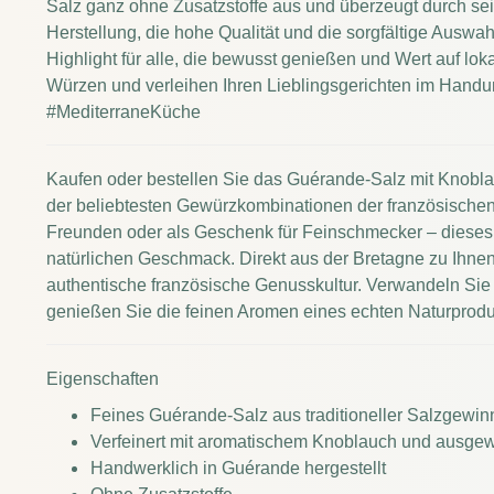
Salz ganz ohne Zusatzstoffe aus und überzeugt durch sei
Herstellung, die hohe Qualität und die sorgfältige Ausw
Highlight für alle, die bewusst genießen und Wert auf loka
Würzen und verleihen Ihren Lieblingsgerichten im Han
#MediterraneKüche
Kaufen oder bestellen Sie das Guérande-Salz mit Knobl
der beliebtesten Gewürzkombinationen der französischen
Freunden oder als Geschenk für Feinschmecker – dieses Kr
natürlichen Geschmack. Direkt aus der Bretagne zu Ihnen 
authentische französische Genusskultur. Verwandeln Sie a
genießen Sie die feinen Aromen eines echten Naturpro
Eigenschaften
Feines Guérande-Salz aus traditioneller Salzgewin
Verfeinert mit aromatischem Knoblauch und ausgew
Handwerklich in Guérande hergestellt