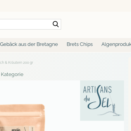
Suche...
E
Gebäck aus der Bretagne
Brets Chips
Algenproduk
P
ch & Kräutern 200 gr
r Kategorie
Kon
Pas