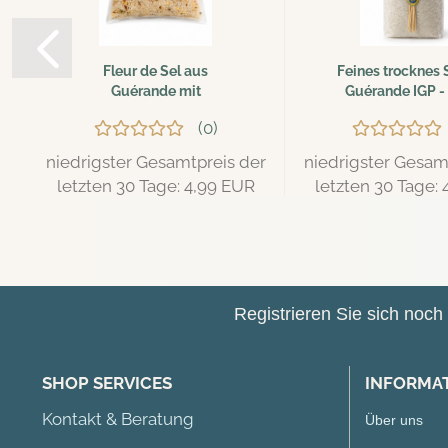
Fleur de Sel aus
Feines trocknes 
Guérande mit
Guérande IGP - 
gerösteten...
0
niedrigster Gesamtpreis der
niedrigster Gesam
letzten 30 Tage: 4,99 EUR
letzten 30 Tage:
Nur 4,74 EUR
Nur 4,74 
47,40 EUR pro kg
9,48 EUR pro 
Registrieren Sie sich noc
SHOP SERVICES
INFORMA
Kontakt & Beratung
Über uns