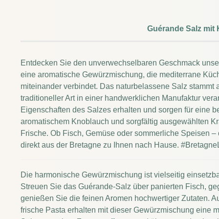
Guérande Salz mit
Entdecken Sie den unverwechselbaren Geschmack unser
eine aromatische Gewürzmischung, die mediterrane Küc
miteinander verbindet. Das naturbelassene Salz stammt
traditioneller Art in einer handwerklichen Manufaktur ver
Eigenschaften des Salzes erhalten und sorgen für eine 
aromatischem Knoblauch und sorgfältig ausgewählten Kräu
Frische. Ob Fisch, Gemüse oder sommerliche Speisen – 
direkt aus der Bretagne zu Ihnen nach Hause. #Bretagne
Die harmonische Gewürzmischung ist vielseitig einsetzb
Streuen Sie das Guérande-Salz über panierten Fisch, gegr
genießen Sie die feinen Aromen hochwertiger Zutaten. Au
frische Pasta erhalten mit dieser Gewürzmischung eine m