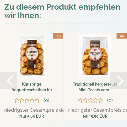
Zu diesem Produkt empfehlen
wir Ihnen:
-5%
-5%
Knusprige
Traditionell hergestellte
Baguettescheiben für
Mini-Toasts vom...
warme & kalte...
0
0
niedrigster Gesamtpreis der letzten 30 Tage: 5,99 EUR
niedrigster Gesamtpreis de
Nur 5,69 EUR
Nur 5,50 EUR
37,93 EUR pro kg
36,67 EUR pro kg