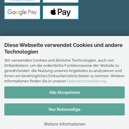
UNSERE VERSANDMETHODEN
Diese Webseite verwendet Cookies und andere
Technologien
Wir verwenden Cookies und ähnliche Technologien, auch von
Drittanbietern, um die ordentliche Funktionsweise der Website zu
gewährleisten, die Nutzung unseres Angebotes zu analysieren und
Ihnen ein bestmögliches Einkaufserlebnis bieten zu können. Weitere
*Gilt für Lieferungen nach Deutschland.
Informationen finden Sie in unserer
Datenschutzerklärung
.
Alle Akzeptieren
Bretagne Allerlei - Ein Stück Bretagne für Ihr Zuhause
Nur Notwendige
Alle auf dieser Website genannten Marken und
Warenzeichen sind Eigentum der jeweiligen Inhaber. Die
Weitere Informationen