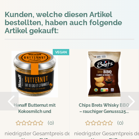
Kunden, welche diesen Artikel
bestellten, haben auch folgende
Artikel gekauft:
VEGAN
Henaff Butternut mit
Chips Brets Whisky BBQ
Kokosmilch und
– rauchiger Genuss125...
Zitronengras...
0
0
niedrigster Gesamtpreis der letzten 30 Tage: 3,99 EUR
niedrigster Gesamtpreis de