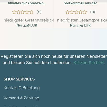
Rillettes mit Apfelwein...
Salzkaramell aus der
Bretagne...
0
0
niedrigster Gesamtpreis der letzten 30 Tage: 4,19 EUR
niedrigster Gesamtpreis de
Nur 3,98 EUR
Nur 3,75 EUR
44,22 EUR pro kg
187,50 EUR pro kg
Registrieren Sie sich noch heute für unseren Newsletter
und bleiben Sie auf dem Laufenden
.
.
Klicken Sie hier!
SHOP SERVICES
Kontakt & Beratung
Versand & Zahlung