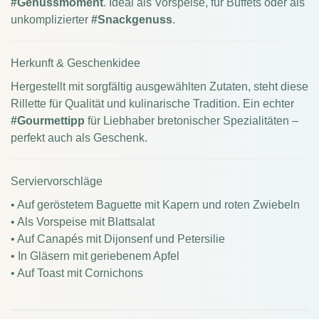
#Genussmoment
. Ideal als Vorspeise, für Buffets oder als
unkomplizierter
#Snackgenuss
.
Herkunft & Geschenkidee
Hergestellt mit sorgfältig ausgewählten Zutaten, steht diese
Rillette für Qualität und kulinarische Tradition. Ein echter
#Gourmettipp
für Liebhaber bretonischer Spezialitäten –
perfekt auch als Geschenk.
Serviervorschläge
• Auf geröstetem Baguette mit Kapern und roten Zwiebeln
• Als Vorspeise mit Blattsalat
• Auf Canapés mit Dijonsenf und Petersilie
• In Gläsern mit geriebenem Apfel
• Auf Toast mit Cornichons