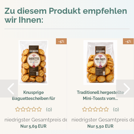
Zu diesem Produkt empfehlen
wir Ihnen:
-5%
-5%
Knusprige
Traditionell hergestellte
Baguettescheiben für
Mini-Toasts vom...
warme & kalte...
0
0
niedrigster Gesamtpreis der letzten 30 Tage: 5,99 EUR
niedrigster Gesamtpreis de
Nur 5,69 EUR
Nur 5,50 EUR
37,93 EUR pro kg
36,67 EUR pro kg