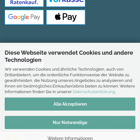
UNSERE VERSANDMETHODEN
Diese Webseite verwendet Cookies und andere
Technologien
Wir verwenden Cookies und ähnliche Technologien, auch von
Drittanbietern, um die ordentliche Funktionsweise der Website zu
gewährleisten, die Nutzung unseres Angebotes zu analysieren und
Ihnen ein bestmögliches Einkaufserlebnis bieten zu können. Weitere
*Gilt für Lieferungen nach Deutschland.
Informationen finden Sie in unserer
Datenschutzerklärung
.
Alle Akzeptieren
Bretagne Allerlei - Ein Stück Bretagne für Ihr Zuhause
Nur Notwendige
Alle auf dieser Website genannten Marken und
Warenzeichen sind Eigentum der jeweiligen Inhaber. Die
SEHR GUT
(4.82 / 5)
Weitere Informationen