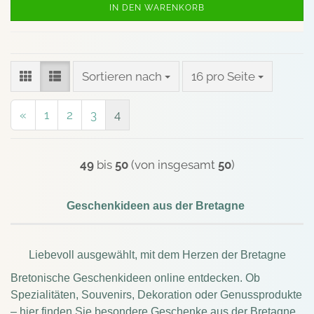
IN DEN WARENKORB
Sortieren nach
pro Seite
Sortieren nach
16 pro Seite
«
1
2
3
4
49
bis
50
(von insgesamt
50
)
Geschenkideen aus der Bretagne
Liebevoll ausgewählt, mit dem Herzen der Bretagne
Bretonische Geschenkideen online entdecken. Ob
Spezialitäten, Souvenirs, Dekoration oder Genussprodukte
– hier finden Sie besondere Geschenke aus der Bretagne