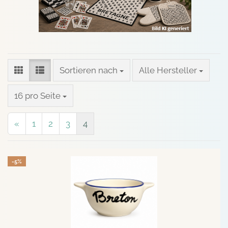
Sortieren nach
Sortieren nach
Alle Hersteller
pro Seite
16 pro Seite
«
1
2
3
4
-5%