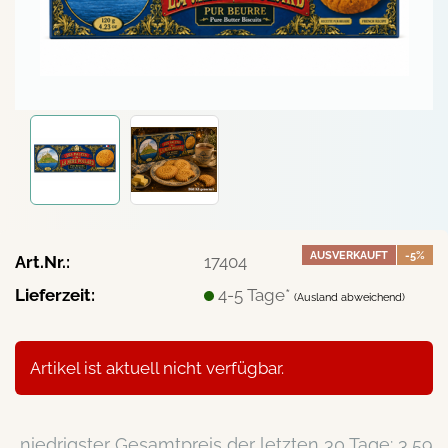
AUSVERKAUFT
-5%
Art.Nr.:
17404
Lieferzeit:
4-5 Tage*
(Ausland abweichend)
Artikel ist aktuell nicht verfügbar.
niedrigster Gesamtpreis der letzten 30 Tage: 3,59