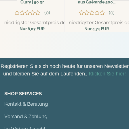
Curry | 50 gr
aus Guérande 500...
0
0
niedrigster Gesamtpreis der letzten 30 Tage: 8,49 EUR
niedrigster Gesamtpreis de
Nur 8,07 EUR
Nur 4,74 EUR
161,40 EUR pro kg
9,48 EUR pro kg
Registrieren Sie sich noch heute für unseren Newsletter
und bleiben Sie auf dem Laufenden
.
.
Klicken Sie hier!
SHOP SERVICES
Kontakt & Beratung
Versand & Zahlung
Ihr Widerrufsrecht