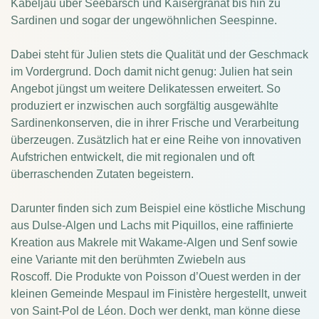
Kabeljau über Seebarsch und Kaisergranat bis hin zu
Sardinen und sogar der ungewöhnlichen Seespinne.
Dabei steht für Julien stets die Qualität und der Geschmack
im Vordergrund.
Doch damit nicht genug: Julien hat sein
Angebot jüngst um weitere Delikatessen erweitert. So
produziert er inzwischen auch sorgfältig ausgewählte
Sardinenkonserven, die in ihrer Frische und Verarbeitung
überzeugen. Zusätzlich hat er eine Reihe von innovativen
Aufstrichen entwickelt, die mit regionalen und oft
überraschenden Zutaten begeistern.
Darunter finden sich zum Beispiel eine köstliche Mischung
aus Dulse-Algen und Lachs mit Piquillos, eine raffinierte
Kreation aus Makrele mit Wakame-Algen und Senf sowie
eine Variante mit den berühmten Zwiebeln aus
Roscoff.
Die Produkte von Poisson d’Ouest werden in der
kleinen Gemeinde Mespaul im Finistère hergestellt, unweit
von Saint-Pol de Léon. Doch wer denkt, man könne diese