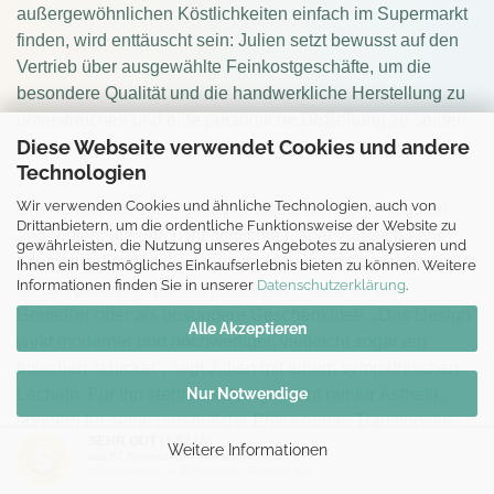
außergewöhnlichen Köstlichkeiten einfach im Supermarkt
finden, wird enttäuscht sein: Julien setzt bewusst auf den
Vertrieb über ausgewählte Feinkostgeschäfte, um die
besondere Qualität und die handwerkliche Herstellung zu
unterstreichen und eine persönliche Beziehung zu seinen
Diese Webseite verwendet Cookies und andere
Kunden zu pflegen.
Technologien
Wir verwenden Cookies und ähnliche Technologien, auch von
Die Konserven von Poisson d’Ouest werden in Gläsern
Drittanbietern, um die ordentliche Funktionsweise der Website zu
angeboten, die durch ihr schlichtes, aber zugleich sehr
gewährleisten, die Nutzung unseres Angebotes zu analysieren und
originelles Design überzeugen. Mit einem Gewicht von 90g
Ihnen ein bestmögliches Einkaufserlebnis bieten zu können. Weitere
Informationen finden Sie in unserer
Datenschutzerklärung
.
bis 200g sind sie perfekt portioniert – ideal für den
Genießer oder als besondere Geschenkidee.
„Das Design
Alle Akzeptieren
wirkt moderner und hochwertiger, vielleicht sogar ein
bisschen schicker“, sagt Julien mit einem sympathischen
Lächeln. Für ihn steht das Design nicht nur für Ästhetik,
Nur Notwendige
sondern für seine persönliche Philosophie: Traditionelle
SEHR GUT
(4.82 / 5)
bretonische Produkte sollen mit einem zeitgemäßen,
Weitere Informationen
aus
57
Bewertungen bei: shopvote.de ⓘ
eleganten Auftritt verbunden werden.
Informationen zur Echtheit der Bewertungen
Genauso wie seine