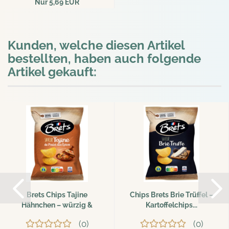
Nur 5,69 EUR
126,44 EUR pro kg
Kunden, welche diesen Artikel
bestellten, haben auch folgende
Artikel gekauft:
Brets Chips Tajine
Chips Brets Brie Trüffel –
Hähnchen – würzig &
Kartoffelchips...
exotisch...
0
0