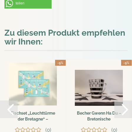
teilen
Zu diesem Produkt empfehlen
wir Ihnen:
-5%
-5%
Tischset „Leuchttürme
Becher Gwenn Ha Du –
der Bretagne“ –
Bretonische
maritimes...
Kaffeebecher...
0
0