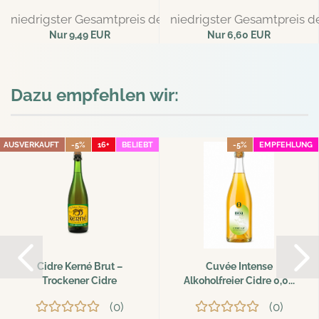
niedrigster Gesamtpreis der letzten 30 Tage: 9,99 EUR
niedrigster Gesamtpreis de
Nur 9,49 EUR
Nur 6,60 EUR
Dazu empfehlen wir:
AUSVERKAUFT
-5%
16+
BELIEBT
-5%
EMPFEHLUNG
Cidre Kerné Brut –
Cuvée Intense
Trockener Cidre
Alkoholfreier Cidre 0,0...
Bretagne...
0
0